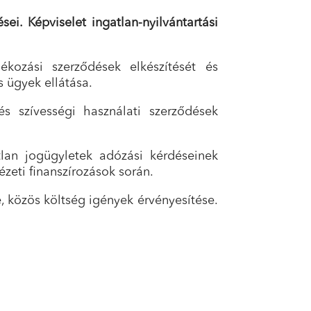
ei. Képviselet ingatlan-nyilvántartási
ékozási szerződések elkészítését és
s ügyek ellátása.
 és szívességi használati szerződések
atlan jogügyletek adózási kérdéseinek
eti finanszírozások során.
e, közös költség igények érvényesítése.