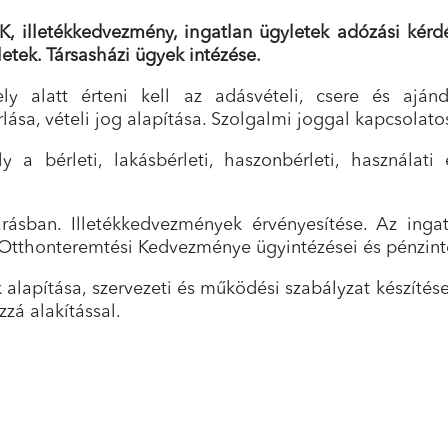
, illetékkedvezmény, ingatlan ügyletek adózási kérdés
letek. Társasházi ügyek intézése.
ely alatt érteni kell az adásvételi, csere és ajánd
rlása, vételi jog alapítása. Szolgalmi joggal kapcsolato
y a bérleti, lakásbérleti, haszonbérleti, használati
ljárásban. Illetékkedvezmények érvényesítése. Az ing
tthonteremtési Kedvezménye ügyintézései és pénzintéz
 alapítása, szervezeti és működési szabályzat készítés
zá alakítással.