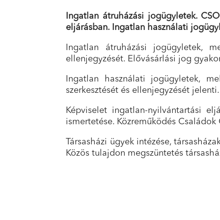
Ingatlan átruházási jogügyletek. CSOK
eljárásban. Ingatlan használati jogügy
Ingatlan átruházási jogügyletek, m
ellenjegyzését. Elővásárlási jog gyako
Ingatlan használati jogügyletek, mel
szerkesztését és ellenjegyzését jelenti.
Képviselet ingatlan-nyilvántartási e
ismertetése. Közreműködés Családok O
Társasházi ügyek intézése, társasházak
Közös tulajdon megszüntetés társasház